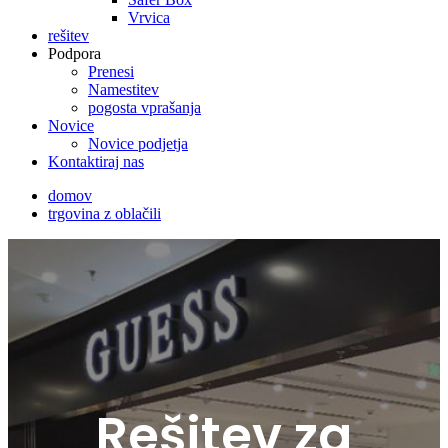
Vrvica
rešitev
Podpora
Prenesi
Namestitev
pogosta vprašanja
Novice
Novice podjetja
Kontaktiraj nas
domov
trgovina z oblačili
Rešitev za