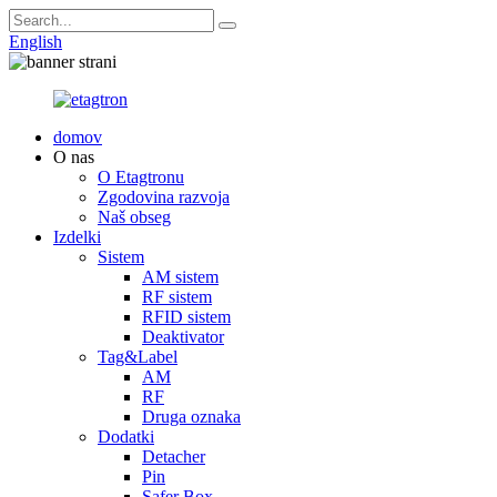
English
domov
O nas
O Etagtronu
Zgodovina razvoja
Naš obseg
Izdelki
Sistem
AM sistem
RF sistem
RFID sistem
Deaktivator
Tag&Label
AM
RF
Druga oznaka
Dodatki
Detacher
Pin
Safer Box