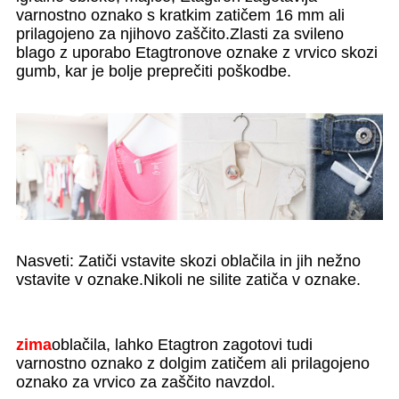
varnostno oznako s kratkim zatičem 16 mm ali
prilagojeno za njihovo zaščito.Zlasti za svileno
blago z uporabo Etagtronove oznake z vrvico skozi
gumb, kar je bolje preprečiti poškodbe.
Nasveti: Zatiči vstavite skozi oblačila in jih nežno
vstavite v oznake.Nikoli ne silite zatiča v oznake.
zima
oblačila, lahko Etagtron zagotovi tudi
varnostno oznako z dolgim ​​zatičem ali prilagojeno
oznako za vrvico za zaščito navzdol.