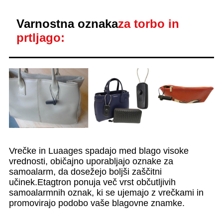
Varnostna oznaka
za torbo in
prtljago:
Vrečke in Luaages spadajo med blago visoke
vrednosti, običajno uporabljajo oznake za
samoalarm, da dosežejo boljši zaščitni
učinek.Etagtron ponuja več vrst občutljivih
samoalarmnih oznak, ki se ujemajo z vrečkami in
promovirajo podobo vaše blagovne znamke.