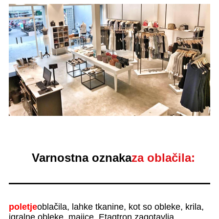
Varnostna oznaka
za oblačila:
poletje
oblačila, lahke tkanine, kot so obleke, krila,
igralne obleke, majice, Etagtron zagotavlja